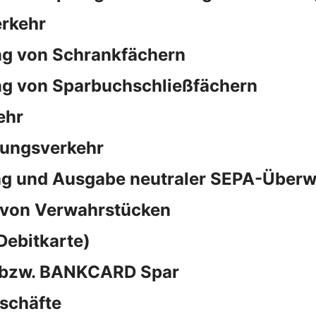
rkehr
ng von Schrankfächern
ng von Sparbuchschließfächern
ehr
sungsverkehr
ng und Ausgabe neutraler SEPA-Überw
 von Verwahrstücken
Debitkarte)
d bzw. BANKCARD Spar
schäfte