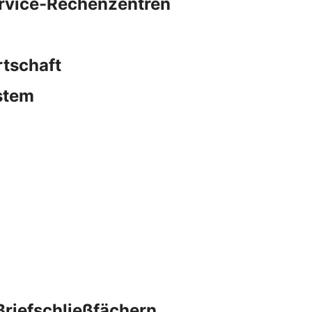
ervice-Rechenzentren
rtschaft
stem
Briefschließfächern