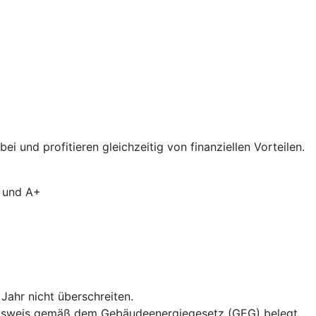
 und profitieren gleichzeitig von finanziellen Vorteilen.
A und A+
ahr nicht überschreiten.
eausweis gemäß dem Gebäudeenergiegesetz (GEG) belegt