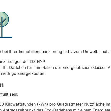
ei Ihrer Immobilienfinanzierung aktiv zum Umweltschutz bei
nanzierungen der DZ HYP
uf Ihr Darlehen für Immobilien der Energieeffizienzklassen 
 niedrige Energiekosten
en
üllt sein:
50 Kilowattstunden (kWh) pro Quadratmeter Nutzfläche im J
um Antragszeitpunkt des Eco-Darlehens mit einem Energi