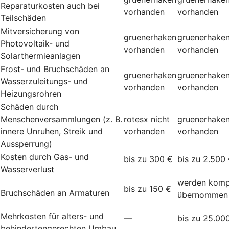
Reparaturkosten auch bei
vorhanden
vorhanden
Teilschäden
Mitversicherung von
gruenerhaken
gruenerhake
Photovoltaik- und
vorhanden
vorhanden
Solarthermieanlagen
Frost- und Bruchschäden an
gruenerhaken
gruenerhake
Wasserzuleitungs- und
vorhanden
vorhanden
Heizungsrohren
Schäden durch
Menschenversammlungen (z. B.
rotesx
nicht
gruenerhake
innere Unruhen, Streik und
vorhanden
vorhanden
Aussperrung)
Kosten durch Gas- und
bis zu 300 €
bis zu 2.500
Wasserverlust
werden komp
bis zu 150 €
Bruchschäden an Armaturen
übernommen
Mehrkosten für alters- und
—
bis zu 25.00
behindertengerechten Umbau